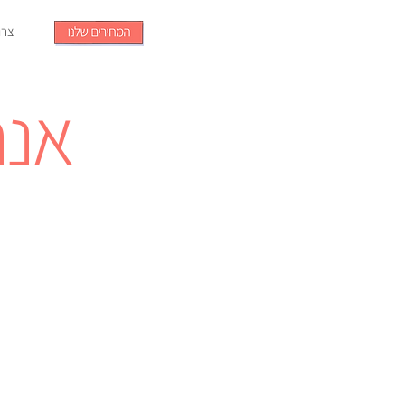
צרו
אנח